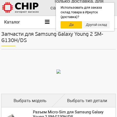
Только доставка, для
самовывоза выбирайте
Использовать для заказа
склад товара в Иркутск
другой склад!
(доставка)?
Каталог
Да
Другой склад
Запчасти для Samsung Galaxy Young 2 SM-
G130H/DS
Выбрать модель
Выбрать тип детали
Разъем Micro-Sim для Samsung Galaxy
Young 2 SM-G130H/DS