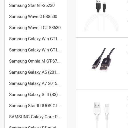
Samsung Star GT-S5230
Samsung Wave GT-S8500
Samsung Wave II GT-S8530
Samsung Galaxy Win GT-I8550
Samsung Galaxy Win GT-I8552 (Dual SIM)
Samsung Omnia M GT-S7530
Samsung Galaxy A5 (2015) (SM-A500F/DS)
Samsung Galaxy A7 2015 (SM-A700FD)
Samsung Galaxy S III (S3) GT-I9301
Samsung Star II DUOS GT-C6712
SAMSUNG Galaxy Core Prime VE SM-G361H
Samsung Galaxy S5 mini (SM-G800F)