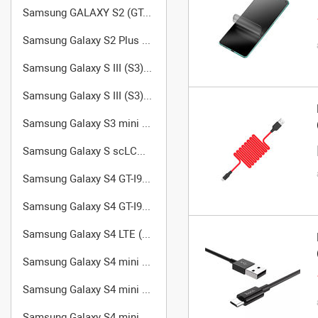
Samsung GALAXY S2 (GT-I9100)
Samsung Galaxy S2 Plus GT-I9105
Samsung Galaxy S III (S3) GT-I9300
Samsung Galaxy S III (S3) GT-I9305 LTE
Samsung Galaxy S3 mini (GT-I8190)
Samsung Galaxy S scLCD GT-I9003
Samsung Galaxy S4 GT-I9500
Samsung Galaxy S4 GT-I9502
Samsung Galaxy S4 LTE (GT-I9505)
Samsung Galaxy S4 mini Duos GT-I9192
Samsung Galaxy S4 mini GT-I9190
Samsung Galaxy S4 mini Black Edition (GT-I9195)