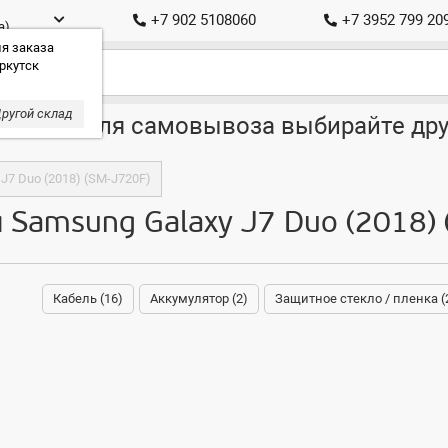
+7 902 5108060
+7 3952 799 20
а)
я заказа
ркутск
ругой склад
ставка, для самовывоза выбирайте дру
J7 Duo (2018) (SM-J720F)
 Samsung Galaxy J7 Duo (2018)
Кабель (16)
Аккумулятор (2)
Защитное стекло / пленка (