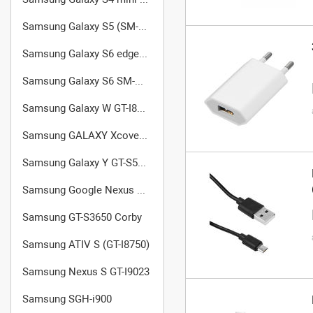
Samsung Galaxy S5 (SM-G900FD)
Samsung Galaxy S6 edge (SM-G925F)
Samsung Galaxy S6 SM-G920
Samsung Galaxy W GT-I8150
Samsung GALAXY Xcover (GT-S5690)
Samsung Galaxy Y GT-S5360
Samsung Google Nexus S I9020
Samsung GT-S3650 Corby
Samsung ATIV S (GT-I8750)
Samsung Nexus S GT-I9023
Samsung SGH-i900