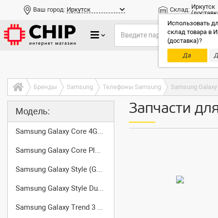
Иркутск
Ваш город:
Иркутск
Склад:
(доставк
Использовать дл
склад товара в И
(доставка)?
Да
Д
Только до
Бренды
Samsung
Телефоны Samsung
Samsung Galaxy 
Запчасти для
Модель:
Samsung Galaxy Core 4G (SM-G3518)
Samsung Galaxy Core Plus (SM-G350)
Samsung Galaxy Style (GT-I8268)
Samsung Galaxy Style Duos (GT-I8262D)
Samsung Galaxy Trend 3 (SM-G3502)