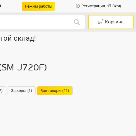
9
Регистрация
Вход
Режим работы
Корзина
гой склад!
 (SM-J720F)
2)
Зарядка (1)
Все товары (21)