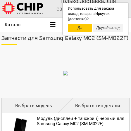
Только доставка, для
самовывоза выбирайте
Использовать для заказа
склад товара в Иркутск
другой склад!
(доставка)?
Каталог
Да
Другой склад
Запчасти для Samsung Galaxy M02 (SM-M022F)
Выбрать модель
Выбрать тип детали
Модуль (дисплей + тачскрин) черный для
Samsung Galaxy M02 (SM-M022F)