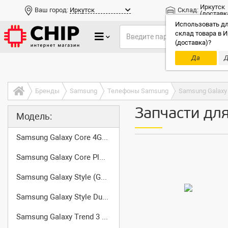
Иркутск
Ваш город:
Иркутск
Склад:
(доставк
Использовать дл
склад товара в И
(доставка)?
Да
Д
Только до
Бренды
Samsung
Телефоны Samsung
Samsung Galaxy
Запчасти дл
Модель:
Samsung Galaxy Core 4G (SM-G3518)
Samsung Galaxy Core Plus (SM-G350)
Samsung Galaxy Style (GT-I8268)
Samsung Galaxy Style Duos (GT-I8262D)
Samsung Galaxy Trend 3 (SM-G3502)