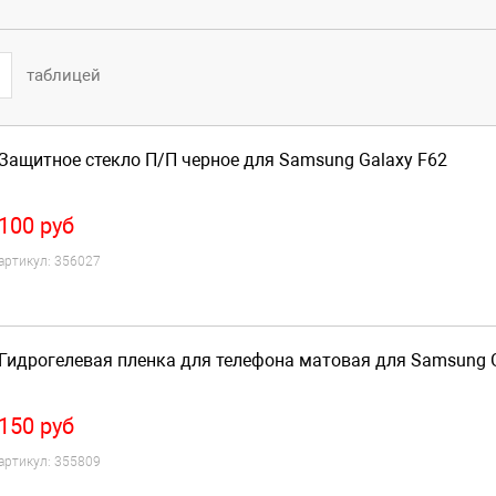
таблицей
Защитное стекло П/П черное для Samsung Galaxy F62
100
руб
артикул:
356027
Гидрогелевая пленка для телефона матовая для Samsung G
150
руб
артикул:
355809