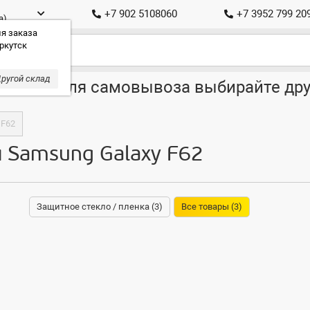
+7 902 5108060
+7 3952 799 20
а)
я заказа
ркутск
ругой склад
ставка, для самовывоза выбирайте дру
 F62
я Samsung Galaxy F62
Защитное стекло / пленка (3)
Все товары (3)