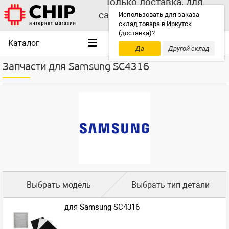
Только доставка, для
самовывоза выбирайте
Использовать для заказа
склад товара в Иркутск
другой склад!
(доставка)?
Каталог
Да
Другой склад
Запчасти для Samsung SC4316
Выбрать модель
Выбрать тип детали
для Samsung SC4316