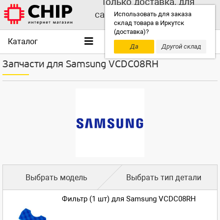
Только доставка, для
самовывоза выбирайте
Использовать для заказа
склад товара в Иркутск
другой склад!
(доставка)?
Каталог
Да
Другой склад
Запчасти для Samsung VCDC08RH
Выбрать модель
Выбрать тип детали
Фильтр (1 шт) для Samsung VCDC08RH