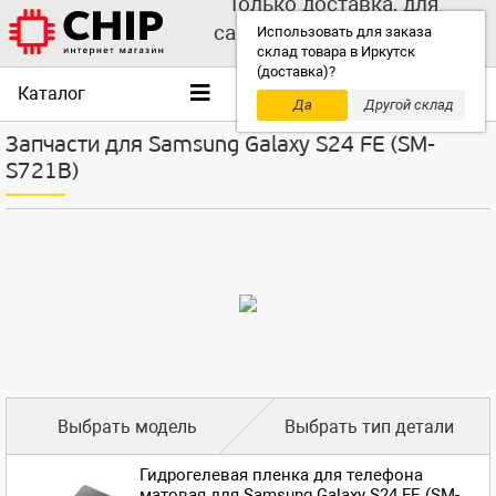
Только доставка, для
самовывоза выбирайте
Использовать для заказа
склад товара в Иркутск
другой склад!
(доставка)?
Каталог
Да
Другой склад
Запчасти для Samsung Galaxy S24 FE (SM-
S721B)
Выбрать модель
Выбрать тип детали
Гидрогелевая пленка для телефона
матовая для Samsung Galaxy S24 FE (SM-