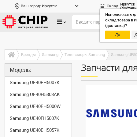
Иркутск
Ваш город:
Иркутск
Склад:
(доставк
Использовать дл
склад товара в И
(доставка)?
Да
Д
Только до
Бренды
Samsung
Телевизоры Samsung
Samsung UE5
Запчасти дл
Модель:
Samsung UE40EH5007K
Samsung UE40H5303AK
Samsung UE40EH5000W
Samsung UE40FH5007K
Samsung UE40EH5057K