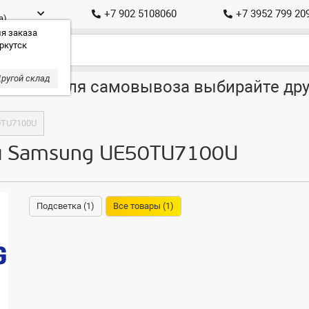
+7 902 5108060
+7 3952 799 20
а)
я заказа
ркутск
ругой склад
ставка, для самовывоза выбирайте дру
0TU7100U
я Samsung UE50TU7100U
Подсветка (1)
Все товары (1)