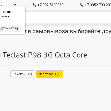
+7 902 5108060
+7 3952 799 20
а)
я заказа
ркутск
ругой склад
ставка, для самовывоза выбирайте дру
 Teclast P98 3G Octa Core
Тачскрин (1)
Все товары (1)