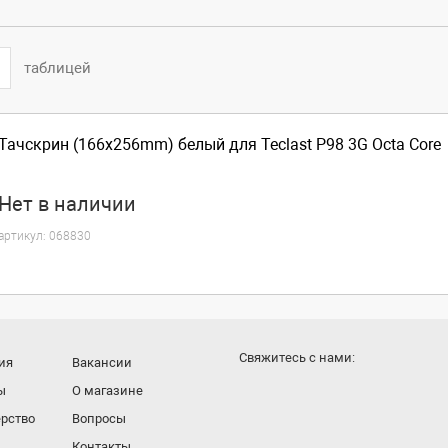
таблицей
Тачскрин (166x256mm) белый для Teclast P98 3G Octa Core
Нет
в наличии
артикул:
068830
Cвяжитесь с нами:
ия
Вакансии
ы
О магазине
рство
Вопросы
Контакты