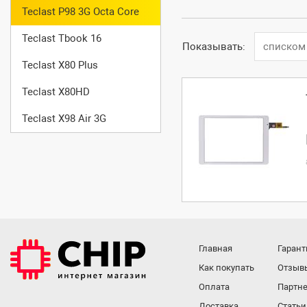
Teclast P98 3G Octa Core
Teclast Tbook 16
Показывать:
списком
Teclast X80 Plus
Teclast X80HD
Teclast X98 Air 3G
Главная
Гарант
Как покупать
Отзыв
Оплата
Партне
Доставка
Статьи