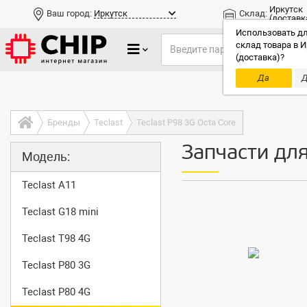
Иркутск
Ваш город:
Иркутск
Склад:
(доставк
Использовать дл
склад товара в И
(доставка)?
Да
Д
Только до
Бренды
Teclast
Teclast P98 3G Octa Core
Запчасти для
Модель:
Teclast A11
Teclast G18 mini
Teclast T98 4G
Teclast P80 3G
Teclast P80 4G