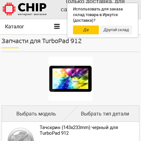
Только доставка, для
самовывоза выбирайте
Использовать для заказа
склад товара в Иркутск
другой склад!
(доставка)?
Каталог
Да
Другой склад
Запчасти для TurboPad 912
Выбрать модель
Выбрать тип детали
Тачскрин (143x233mm) черный для
TurboPad 912