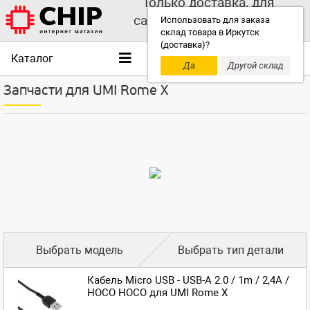
Только доставка, для
самовывоза выбирайте
Использовать для заказа
склад товара в Иркутск
другой склад!
(доставка)?
Каталог
Да
Другой склад
Запчасти для UMI Rome X
Выбрать модель
Выбрать тип детали
Кабель Micro USB - USB-A 2.0 / 1m / 2,4A /
HOCO HOCO для UMI Rome X