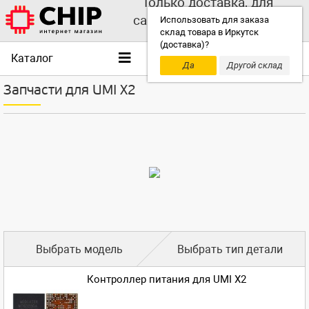
Только доставка, для
самовывоза выбирайте
Использовать для заказа
склад товара в Иркутск
другой склад!
(доставка)?
Каталог
Да
Другой склад
Запчасти для UMI X2
Выбрать модель
Выбрать тип детали
Контроллер питания для UMI X2