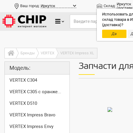
Иркутск
Ваш город:
Иркутск
Склад:
(доставк
Использовать дл
склад товара в И
(доставка)?
Да
Д
Только до
Бренды
VERTEX
VERTEX Impress XL
Запчасти для
Модель:
VERTEX C304
VERTEX C305 с оранжевой кнопкой SOS
VERTEX D510
VERTEX Impress Bravo
VERTEX Impress Envy