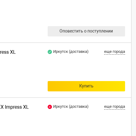
Оповестить о поступлении
ress XL
Иркутск (доставка)
еще города
Купить
EX Impress XL
Иркутск (доставка)
еще города