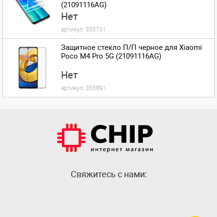
(21091116AG)
Нет
артикул:
355731
Защитное стекло П/П черное для Xiaomi
Poco M4 Pro 5G (21091116AG)
Нет
артикул:
355891
Cвяжитесь с нами: