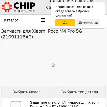
Только доставка, для
самовывоза выбирайте
Использовать для заказа
склад товара в Иркутск
другой склад!
(доставка)?
Каталог
Да
Другой склад
Запчасти для Xiaomi Poco M4 Pro 5G
(21091116AG)
Выбрать модель
Выбрать тип детали
Защитное стекло П/П черное для Xiaomi
Poco M4 Pro 5G (21091116AG)