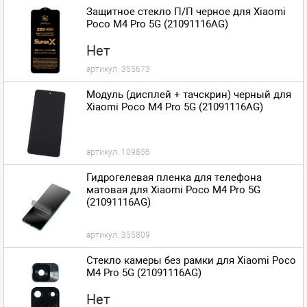
Защитное стекло П/П черное для Xiaomi
Poco M4 Pro 5G (21091116AG)
Нет
артикул:
355673
Модуль (дисплей + тачскрин) черный для
Xiaomi Poco M4 Pro 5G (21091116AG)
артикул:
109856
Гидрогелевая пленка для телефона
матовая для Xiaomi Poco M4 Pro 5G
(21091116AG)
артикул:
355809
Стекло камеры без рамки для Xiaomi Poco
M4 Pro 5G (21091116AG)
Нет