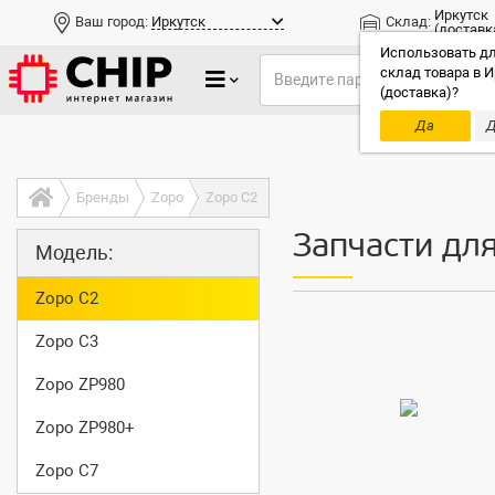
Иркутск
Ваш город:
Иркутск
Склад:
(доставк
Использовать дл
склад товара в И
(доставка)?
Да
Д
Только до
Бренды
Zopo
Zopo C2
Запчасти дл
Модель:
Zopo C2
Zopo C3
Zopo ZP980
Zopo ZP980+
Zopo C7