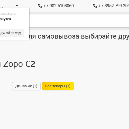
+7 902 5108060
+7 3952 799 20
а)
я заказа
ркутск
ругой склад
ставка, для самовывоза выбирайте дру
я Zopo C2
Динамик (1)
Все товары (1)