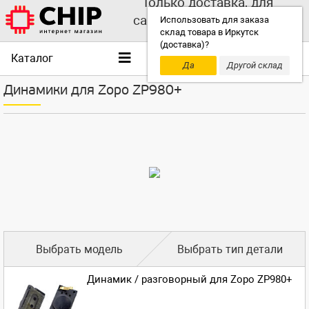
Только доставка, для
самовывоза выбирайте
Использовать для заказа
склад товара в Иркутск
другой склад!
(доставка)?
Каталог
Да
Другой склад
Динамики для Zopo ZP980+
Выбрать модель
Выбрать тип детали
Динамик / разговорный для Zopo ZP980+