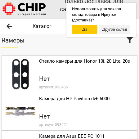
Только доставка, для
самовывоза выбирайте
Использовать для заказа
склад товара в Иркутск
другой склад!
(доставка)?
Каталог
Да
Другой склад
Камеры
Стекло камеры для Honor 10i, 20 Lite, 20e
Нет
артикул:
093486
Камера для HP Pavilion dv6-6000
Нет
артикул:
093001
Камера для Asus EEE PC 1011