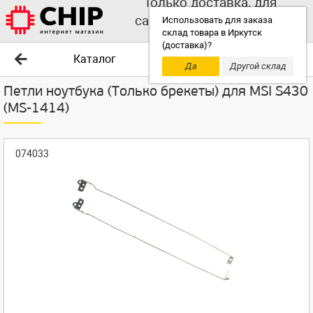
Только доставка, для
самовывоза выбирайте
Использовать для заказа
склад товара в Иркутск
другой склад!
(доставка)?
Каталог
Да
Другой склад
Петли ноутбука (Только брекеты) для MSI S430
(MS-1414)
074033