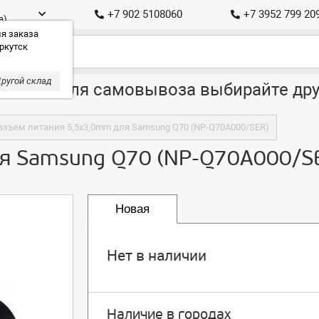
+7 902 5108060
+7 3952 799 20
а)
я заказа
ркутск
ругой склад
ставка, для самовывоза выбирайте дру
азъем питания 5,5x3,0mm для Samsung Q70 (NP-Q70A000/SER)
ля Samsung Q70 (NP-Q70A000/S
Новая
Нет в наличии
Наличие в городах