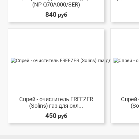
(NP-Q70A000/SER)
840
руб
Спрей - очиститель FREEZER
Спрей 
(Solins) газ для охл...
(So
450
руб