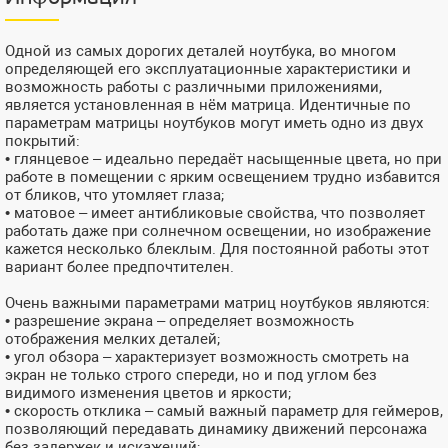
Одной из самых дорогих деталей ноутбука, во многом
определяющей его эксплуатационные характеристики и
возможность работы с различными приложениями,
является установленная в нём матрица. Идентичные по
параметрам матрицы ноутбуков могут иметь одно из двух
покрытий:
• глянцевое – идеально передаёт насыщенные цвета, но при
работе в помещении с ярким освещением трудно избавится
от бликов, что утомляет глаза;
• матовое – имеет антибликовые свойства, что позволяет
работать даже при солнечном освещении, но изображение
кажется несколько блеклым. Для постоянной работы этот
вариант более предпочтителен.
Очень важными параметрами матриц ноутбуков являются:
• разрешение экрана – определяет возможность
отображения мелких деталей;
• угол обзора – характеризует возможность смотреть на
экран не только строго спереди, но и под углом без
видимого изменения цветов и яркости;
• скорость отклика – самый важный параметр для геймеров,
позволяющий передавать динамику движений персонажа
без задержек и искажений;