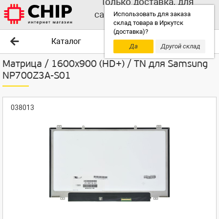
Только доставка, для
самовывоза выбирайте
Использовать для заказа
склад товара в Иркутск
другой склад!
(доставка)?
Каталог
Да
Другой склад
Матрица / 1600x900 (HD+) / TN для Samsung
NP700Z3A-S01
038013