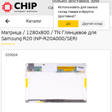
Только доставка, для
самовывоза выбирайте
Использовать для заказа
склад товара в Иркутск
другой склад!
(доставка)?
Каталог
Да
Другой склад
Матрица / 1280x800 / TN Глянцевое для
Samsung R20 (NP-R20A000/SER)
039004