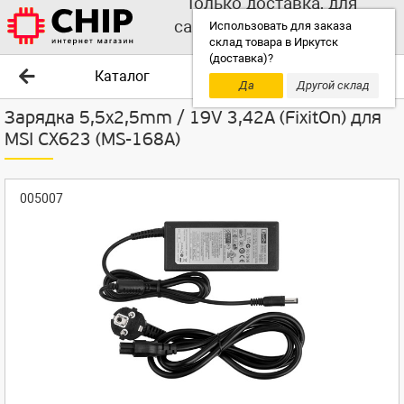
Только доставка, для
самовывоза выбирайте
Использовать для заказа
склад товара в Иркутск
другой склад!
(доставка)?
Каталог
Да
Другой склад
Зарядка 5,5x2,5mm / 19V 3,42A (FixitOn) для
MSI CX623 (MS-168A)
005007