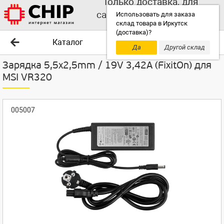
Только доставка, для
самовывоза выбирайте
Использовать для заказа
склад товара в Иркутск
другой склад!
(доставка)?
Каталог
Да
Другой склад
Зарядка 5,5x2,5mm / 19V 3,42A (FixitOn) для
MSI VR320
005007