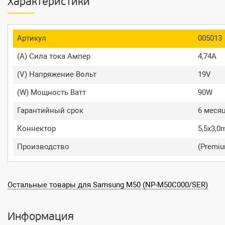
Характеристики
Артикул
005013
(A) Сила тока Ампер
4,74A
(V) Напряжение Вольт
19V
(W) Мощность Ватт
90W
Гарантийный срок
6 меся
Коннектор
5,5x3,
Производство
(Premi
Остальные товары для Samsung M50 (NP-M50C000/SER)
Информация