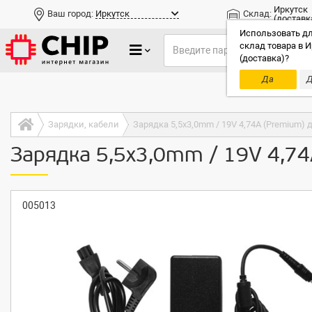
Иркутск
Ваш город:
Иркутск
Склад:
(доставк
Использовать дл
склад товара в И
(доставка)?
Да
Д
Только до
Зарядки, кабели
Зарядка 5,5x3,0mm / 19V 4,74A (Premium)
Зарядка 5,5x3,0mm / 19V 4,7
005013