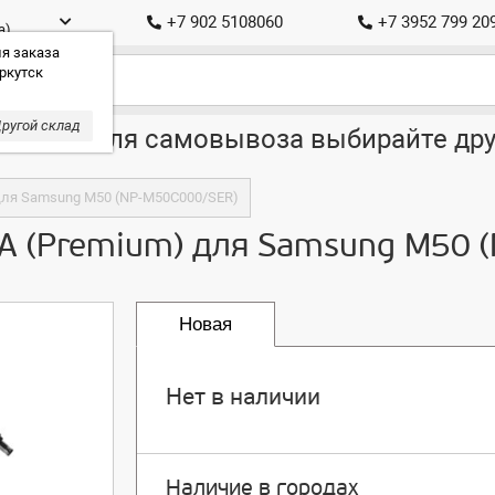
+7 902 5108060
+7 3952 799 20
а)
я заказа
ркутск
ругой склад
ставка, для самовывоза выбирайте дру
 для Samsung M50 (NP-M50C000/SER)
4A (Premium) для Samsung M50
Новая
Нет в наличии
Наличие в городах