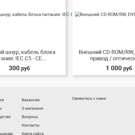
й шнур, кабель блока
Внешний CD-ROM/RW,
ания: IEC C5 - CE...
привод / оптическ
300
1 000
руб
руб
Cвяжитесь с нами:
ия
Вакансии
ы
О магазине
рство
Вопросы
Контакты
вщикам
Карта сайта