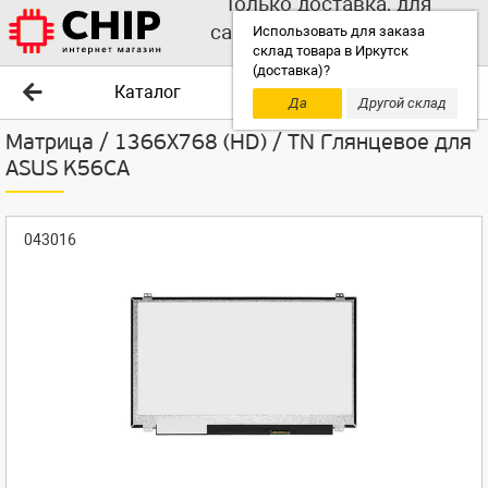
Только доставка, для
самовывоза выбирайте
Использовать для заказа
склад товара в Иркутск
другой склад!
(доставка)?
Каталог
Да
Другой склад
Матрица / 1366X768 (HD) / TN Глянцевое для
ASUS K56CA
043016