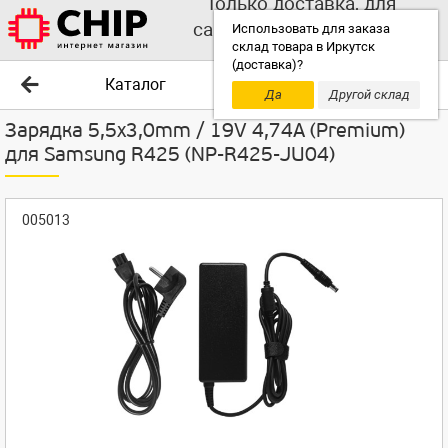
Только доставка, для
самовывоза выбирайте
Использовать для заказа
склад товара в Иркутск
другой склад!
(доставка)?
Каталог
Да
Другой склад
Зарядка 5,5x3,0mm / 19V 4,74A (Premium)
для Samsung R425 (NP-R425-JU04)
005013