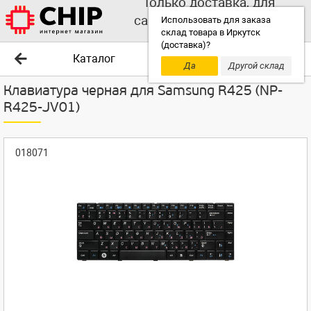
Только доставка, для
самовывоза выбирайте
Использовать для заказа
склад товара в Иркутск
другой склад!
(доставка)?
Каталог
Да
Другой склад
Клавиатура черная для Samsung R425 (NP-
R425-JV01)
018071