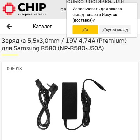
Только доставка, для
самовывоза выбирайте
Использовать для заказа
склад товара в Иркутск
другой склад!
(доставка)?
Каталог
Да
Другой склад
Зарядка 5,5x3,0mm / 19V 4,74A (Premium)
для Samsung R580 (NP-R580-JS0A)
005013