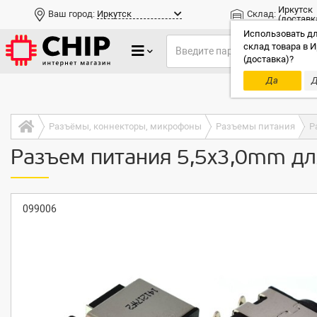
Иркутск
Ваш город:
Иркутск
Склад:
(доставк
Использовать дл
склад товара в И
(доставка)?
Да
Д
Только до
Разъёмы, коннекторы, микрофоны
Разъемы питания
Р
Разъем питания 5,5x3,0mm дл
099006