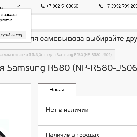
+7 902 5108060
+7 3952 799 20
а)
я заказа
ркутск
ругой склад
ставка, для самовывоза выбирайте дру
азъем питания 5,5x3,0mm для Samsung R580 (NP-R580-JS06)
я Samsung R580 (NP-R580-JS06
Новая
Нет в наличии
Наличие в городах