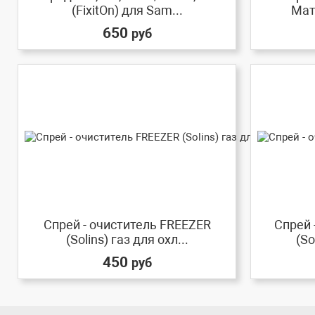
(FixitOn) для Sam...
Мат
650
руб
Спрей - очиститель FREEZER
Спрей 
(Solins) газ для охл...
(So
450
руб