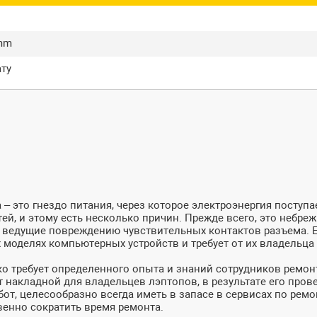
й
0mm
ату
 это гнездо питания, через которое электроэнергия поступае
й, и этому есть несколько причин. Прежде всего, это небре
я, ведущие повреждению чувствительных контактов разъема.
х моделях компьютерных устройств и требует от их владельца
ко требует определенного опыта и знаний сотрудников ремон
дет накладной для владельцев лэптопов, в результате его пр
от, целесообразно всегда иметь в запасе в сервисах по рем
енно сократить время ремонта.