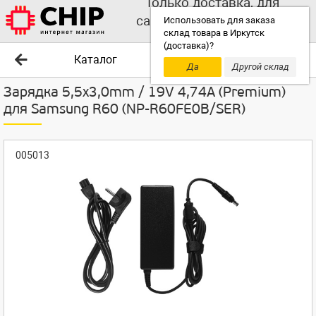
Только доставка, для
самовывоза выбирайте
Использовать для заказа
склад товара в Иркутск
другой склад!
(доставка)?
Каталог
Да
Другой склад
Зарядка 5,5x3,0mm / 19V 4,74A (Premium)
для Samsung R60 (NP-R60FE0B/SER)
005013