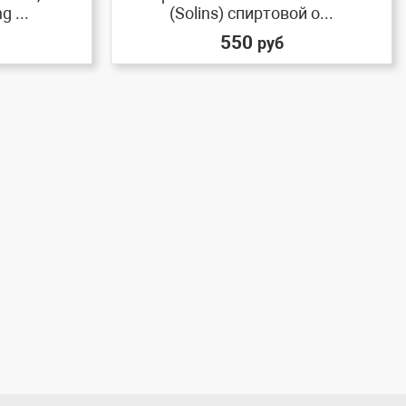
 ...
(Solins) спиртовой о...
550
руб