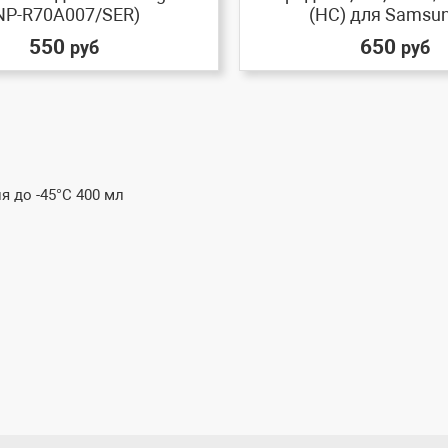
NP-R70A007/SER)
(HC) для Samsung
550
650
руб
руб