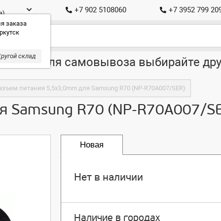
+7 902 5108060
+7 3952 799 20
а)
я заказа
ркутск
ругой склад
ставка, для самовывоза выбирайте дру
азъем питания 5,5x3,0mm для Samsung R70 (NP-R70A007/SER)
я Samsung R70 (NP-R70A007/S
Новая
Нет в наличии
Наличие в городах