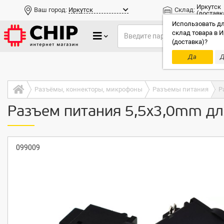
Иркутск
Ваш город:
Иркутск
Склад:
(доставк
Использовать дл
склад товара в И
(доставка)?
Да
Д
Только до
Разъёмы, коннекторы, микрофоны
Разъемы питания
Р
Разъем питания 5,5x3,0mm дл
099009