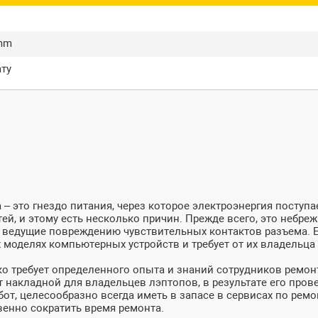
й
0mm
ату
 это гнездо питания, через которое электроэнергия поступае
й, и этому есть несколько причин. Прежде всего, это небре
я, ведущие повреждению чувствительных контактов разъема.
х моделях компьютерных устройств и требует от их владельца
ко требует определенного опыта и знаний сотрудников ремон
дет накладной для владельцев лэптопов, в результате его пр
от, целесообразно всегда иметь в запасе в сервисах по рем
енно сократить время ремонта.