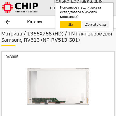
Только доставка, для
самовывоза выбирайте
Использовать для заказа
склад товара в Иркутск
другой склад!
(доставка)?
Каталог
Да
Другой склад
Матрица / 1366X768 (HD) / TN Глянцевое для
Samsung RV513 (NP-RV513-S01)
043005