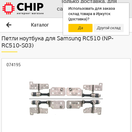
Только доставка, для
самовывоза выбирайте
Использовать для заказа
склад товара в Иркутск
другой склад!
(доставка)?
Каталог
Да
Другой склад
Петли ноутбука для Samsung RC510 (NP-
RC510-S03)
074195