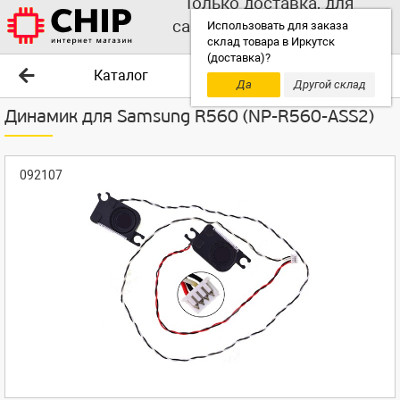
Только доставка, для
самовывоза выбирайте
Использовать для заказа
склад товара в Иркутск
другой склад!
(доставка)?
Каталог
Да
Другой склад
Динамик для Samsung R560 (NP-R560-ASS2)
092107