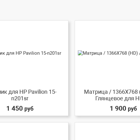
к для HP Pavilion 15-
Матрица / 1366X768 
n201sr
Глянцевое для HP
1 450
1 900
руб
руб