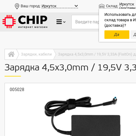
Иркутск
Ваш город:
Иркутск
Склад:
(доставк
Использовать дл
склад товара в И
(доставка)?
Да
Д
Только до
Зарядки, кабели
Зарядка 4,5x3,0mm / 19,5V 3,33A (FixitOn) д
Зарядка 4,5x3,0mm / 19,5V 3,3
005028