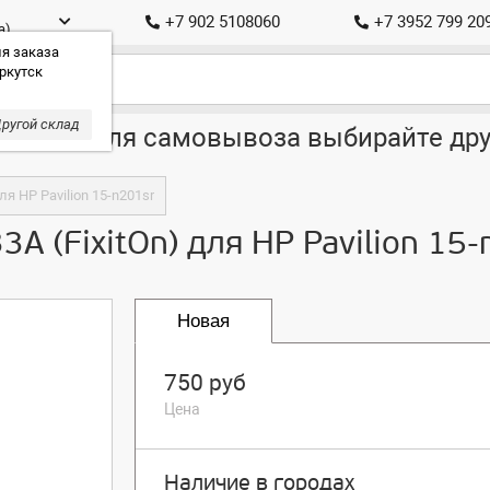
+7 902 5108060
+7 3952 799 20
а)
я заказа
ркутск
ругой склад
ставка, для самовывоза выбирайте дру
ля HP Pavilion 15-n201sr
3A (FixitOn) для HP Pavilion 15
Новая
750 руб
Цена
Наличие в городах