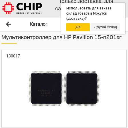
Только доставка, для
самовывоза выбирайте
Использовать для заказа
склад товара в Иркутск
другой склад!
(доставка)?
Каталог
Да
Другой склад
Мультиконтроллер для HP Pavilion 15-n201sr
130017