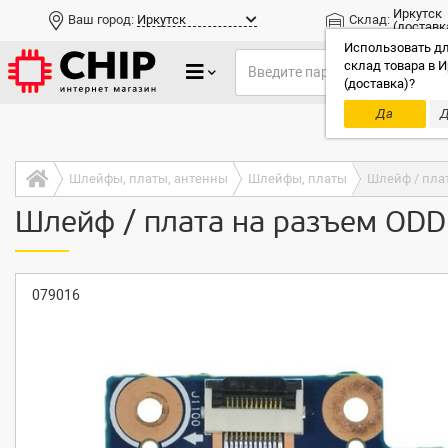
Иркутск
Ваш город:
Иркутск
Склад:
(доставк
Использовать дл
склад товара в И
(доставка)?
Да
Д
Только до
Шлейфы, платы, антенны
Шлейфы, платы
Шлейф / пла
Шлейф / плата на разъем ODD
079016