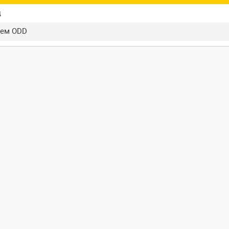
ц
ъем ODD