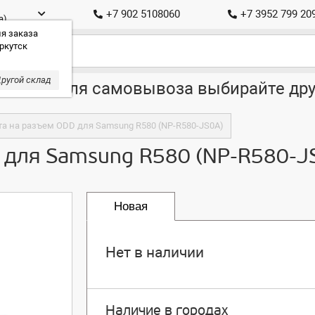
+7 902 5108060
+7 3952 799 20
а)
я заказа
ркутск
ругой склад
ставка, для самовывоза выбирайте дру
та на разъем ODD для Samsung R580 (NP-R580-JS0A)
 для Samsung R580 (NP-R580-J
Новая
Нет в наличии
Наличие в городах