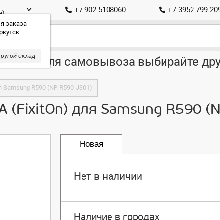
+7 902 5108060
+7 3952 799 20
а)
я заказа
ркутск
ругой склад
ставка, для самовывоза выбирайте дру
ля Samsung R590 (NP-R590-JS01)
A (FixitOn) для Samsung R590 (
Новая
Нет в наличии
Наличие в городах