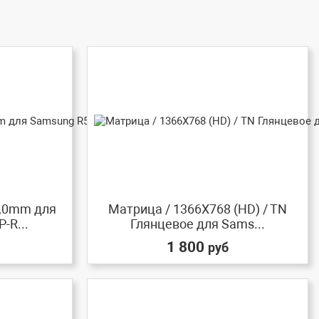
3,0mm для
Матрица / 1366X768 (HD) / TN
-R...
Глянцевое для Sams...
1 800
руб