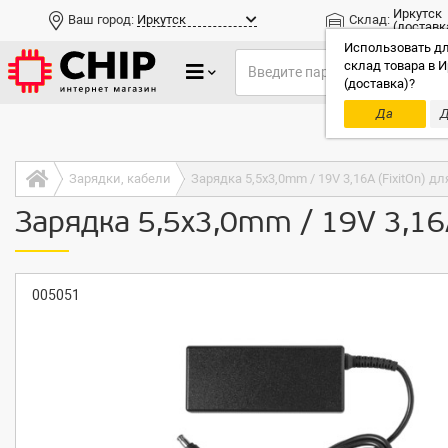
Иркутск
Ваш город:
Иркутск
Склад:
(доставк
Использовать дл
склад товара в И
(доставка)?
Да
Д
Только до
Зарядки, кабели
Зарядка 5,5x3,0mm / 19V 3,16A (FixitOn) д
Зарядка 5,5x3,0mm / 19V 3,16
005051