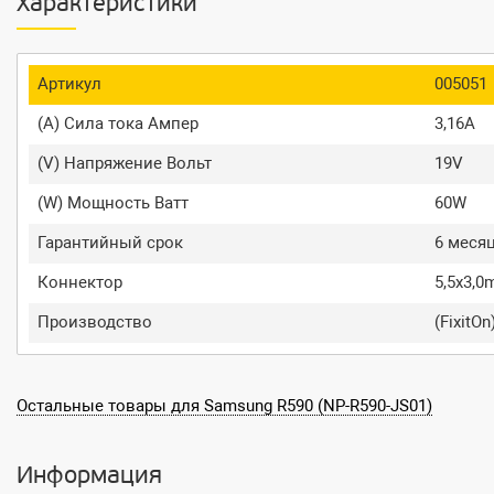
Характеристики
Артикул
005051
(A) Сила тока Ампер
3,16A
(V) Напряжение Вольт
19V
(W) Мощность Ватт
60W
Гарантийный срок
6 меся
Коннектор
5,5x3,
Производство
(FixitOn
Остальные товары для Samsung R590 (NP-R590-JS01)
Информация