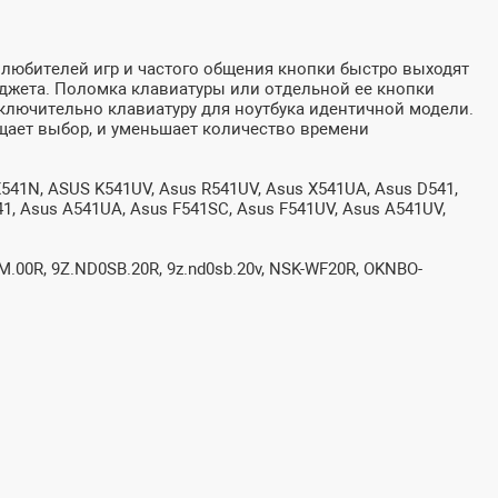
 любителей игр и частого общения кнопки быстро выходят
гаджета. Поломка клавиатуры или отдельной ее кнопки
сключительно клавиатуру для ноутбука идентичной модели.
щает выбор, и уменьшает количество времени
541N, ASUS K541UV, Asus R541UV, Asus X541UA, Asus D541,
41, Asus A541UA, Asus F541SC, Asus F541UV, Asus A541UV,
0R, 9Z.ND0SB.20R, 9z.nd0sb.20v, NSK-WF20R, OKNBO-