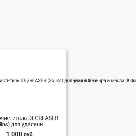
очиститель DEGREASER
lins) для удалени...
1 000
руб