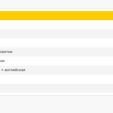
дсветки
мки
 + английская