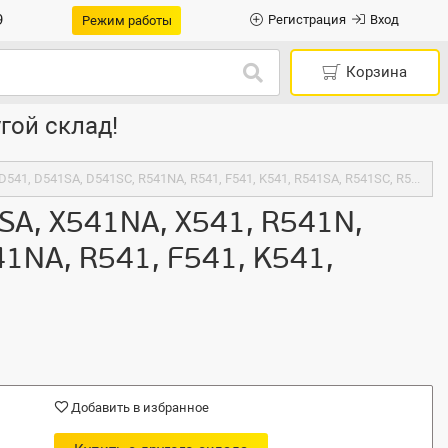
9
Регистрация
Вход
Режим работы
Корзина
гой склад!
Клавиатура черная без рамки для Asus D541NA, X541UV, X541SA, X541NA, X541, R541N, X541SC, K541UV, R541UV, X541UA, D541, D541SA, D541SC, R541NA, R541, F541, K541, R541SA, R541SC, R541UA, A541, A541UA, F541SC
SA, X541NA, X541, R541N,
1NA, R541, F541, K541,
Добавить в избранное