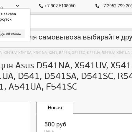
+7 902 5108060
+7 3952 799 20
а)
я заказа
ркутск
ругой склад
ставка, для самовывоза выбирайте дру
для Asus D541NA, X541UV, X541
UA, D541, D541SA, D541SC, R54
1, A541UA, F541SC
Новая
500 руб
Цена