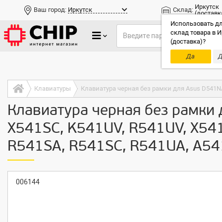
Иркутск
Ваш город:
Иркутск
Склад:
(доставк
Использовать дл
склад товара в И
(доставка)?
Да
Д
Только до
Клавиатуры
Клавиатура черная без рамки 
X541SC, K541UV, R541UV, X541
R541SA, R541SC, R541UA, A54
006144