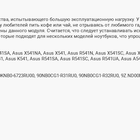
йства, испытывающего большую эксплуатационную нагрузку. У
 у любителей пить кофе или чай, не отрываясь от любимого 
ны данного модуля. Считается, что следует устанавливать и
орые подходят для нескольких моделей ноутбуков, что упро
1SA, Asus X541NA, Asus X541, Asus R541N, Asus X541SC, Asus X
1, Asus K541, Asus R541SA, Asus R541SC, Asus R541UA, Asus A5
NB0-6723RU00, 90NB0CG1-R31RU0, 90NB0CG1-R32RU0, 9Z.ND00M.0