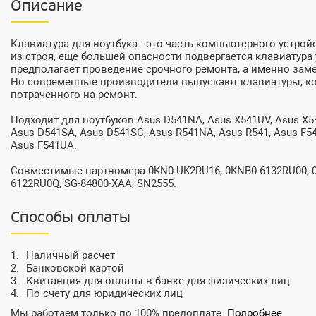
Описание
Клавиатура для ноутбука - это часть компьютерного устро
из строя, еще большей опасности подвергается клавиатура
предполагает проведение срочного ремонта, а именно заме
Но современные производители выпускают клавиатуры, кот
потраченного на ремонт.
Подходит для ноутбуков Asus D541NA, Asus X541UV, Asus X54
Asus D541SA, Asus D541SC, Asus R541NA, Asus R541, Asus F54
Asus F541UA.
Совместимые партномера 0KN0-UK2RU16, 0KNB0-6132RU00, 0K
6122RU0Q, SG-84800-XAA, SN2555.
Способы оплаты
Наличный расчет
Банковской картой
Квитанция для оплаты в банке для физических лиц
По счету для юридических лиц
Мы работаем только по 100% предоплате.
Подробнее