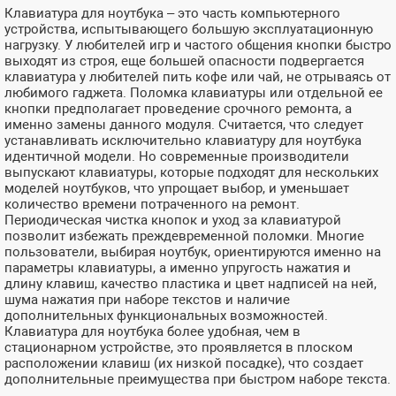
Клавиатура для ноутбука – это часть компьютерного
устройства, испытывающего большую эксплуатационную
нагрузку. У любителей игр и частого общения кнопки быстро
выходят из строя, еще большей опасности подвергается
клавиатура у любителей пить кофе или чай, не отрываясь от
любимого гаджета. Поломка клавиатуры или отдельной ее
кнопки предполагает проведение срочного ремонта, а
именно замены данного модуля. Считается, что следует
устанавливать исключительно клавиатуру для ноутбука
идентичной модели. Но современные производители
выпускают клавиатуры, которые подходят для нескольких
моделей ноутбуков, что упрощает выбор, и уменьшает
количество времени потраченного на ремонт.
Периодическая чистка кнопок и уход за клавиатурой
позволит избежать преждевременной поломки. Многие
пользователи, выбирая ноутбук, ориентируются именно на
параметры клавиатуры, а именно упругость нажатия и
длину клавиш, качество пластика и цвет надписей на ней,
шума нажатия при наборе текстов и наличие
дополнительных функциональных возможностей.
Клавиатура для ноутбука более удобная, чем в
стационарном устройстве, это проявляется в плоском
расположении клавиш (их низкой посадке), что создает
дополнительные преимущества при быстром наборе текста.