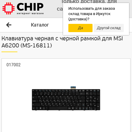
Только доставка, для
самовывоза выбирайте
Использовать для заказа
склад товара в Иркутск
другой склад!
(доставка)?
Каталог
Да
Другой склад
Клавиатура черная с черной рамкой для MSI
A6200 (MS-16811)
017002