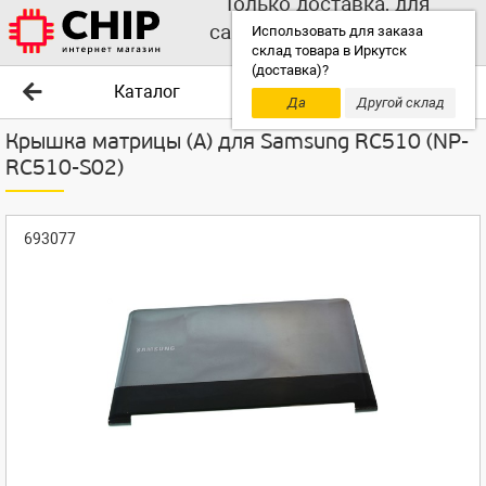
Только доставка, для
самовывоза выбирайте
Использовать для заказа
склад товара в Иркутск
другой склад!
(доставка)?
Каталог
Да
Другой склад
Крышка матрицы (A) для Samsung RC510 (NP-
RC510-S02)
693077