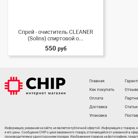
Спрей - очиститель CLEANER
(Solins) спиртовой о...
550
руб
Главная
Гарант
Как покупать
Отзыв
Оплата
Партне
Доставка
Статьи
Упаковка
Поста
Информация, указанная на сайте, не является публичной офертой. Информация о товарах, 
и его цены. Сообщение CHIP о цене заказанного товара, отличающейся от указанной в офе
производителем в одностороннем порядке. Изображения товаров на фотографиях, представл