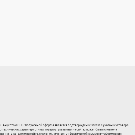
ты. Акцептом CHIP полученной оферты является подтверждение заказа с указанием товара
о технических характеристиках товаров, указанная на сайте, может быть изменена
занная в каталоге на сайте, может отличаться от фактической к моменту оформления