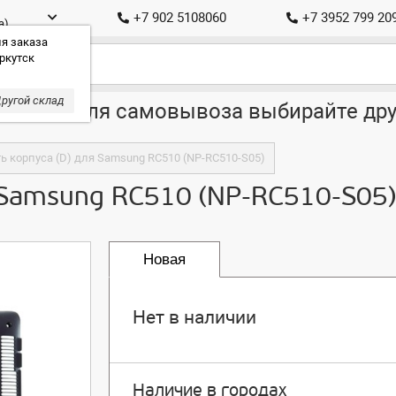
+7 902 5108060
+7 3952 799 20
а)
я заказа
ркутск
ругой склад
ставка, для самовывоза выбирайте дру
ь корпуса (D) для Samsung RC510 (NP-RC510-S05)
 Samsung RC510 (NP-RC510-S05)
Новая
Нет в наличии
Наличие в городах