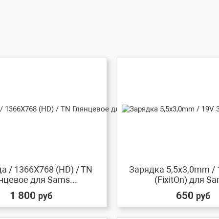
а / 1366X768 (HD) / TN
Зарядка 5,5x3,0mm / 
нцевое для Sams...
(FixitOn) для Sa
1 800
650
руб
руб