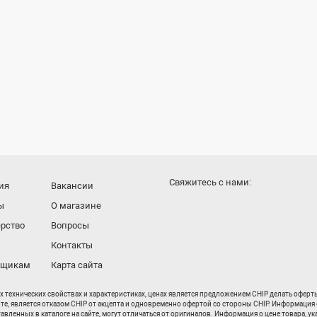
Cвяжитесь с нами:
ия
Вакансии
ы
О магазине
рство
Вопросы
Контакты
вщикам
Карта сайта
их технических свойствах и характеристиках, ценах является предложением CHIP делать офер
рте, является отказом CHIP от акцепта и одновременно офертой со стороны CHIP. Информация 
енных в каталоге на сайте, могут отличаться от оригиналов. Информация о цене товара, ука