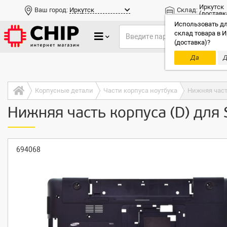
Иркутск
Ваш город:
Иркутск
Склад:
(доставк
Использовать дл
склад товара в И
(доставка)?
Да
Д
Только до
Корпусные детали
Части корпуса ноутбука
Нижняя част
Нижняя часть корпуса (D) для
694068