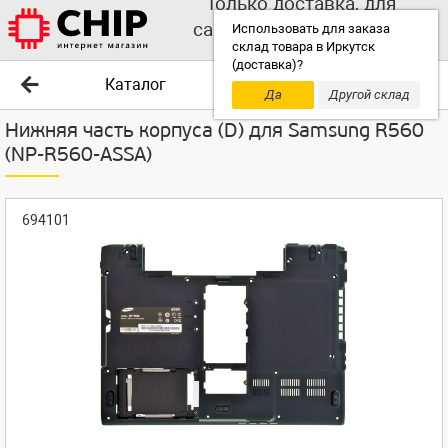
Только доставка, для
самовывоза выбирайте
Использовать для заказа
склад товара в Иркутск
другой склад!
(доставка)?
Каталог
Да
Другой склад
Нижняя часть корпуса (D) для Samsung R560
(NP-R560-ASSA)
694101