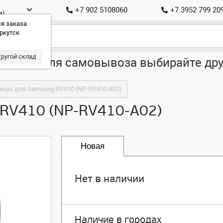
+7 902 5108060
+7 3952 799 20
а)
я заказа
ркутск
ругой склад
ставка, для самовывоза выбирайте дру
цы для Samsung RV410 (NP-RV410-A02)
RV410 (NP-RV410-A02)
Новая
Нет в наличии
Наличие в городах