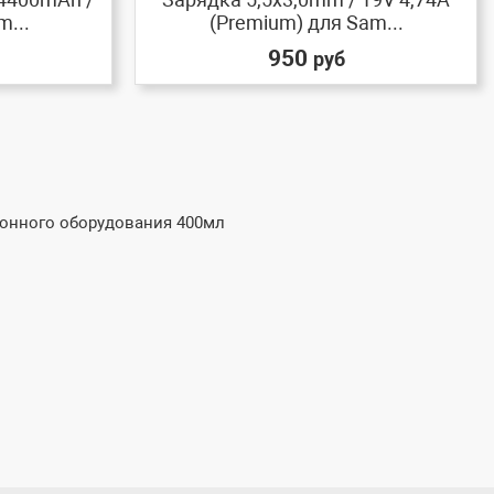
m...
(Premium) для Sam...
950
руб