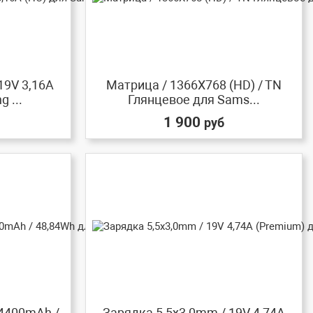
19V 3,16A
Матрица / 1366X768 (HD) / TN
 ...
Глянцевое для Sams...
1 900
руб
 4400mAh /
Зарядка 5,5x3,0mm / 19V 4,74A