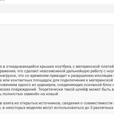
х в откидывающейся крышке ноутбука, с материнской плато
ображения, что сделает невозможной дальнейшую работу с но
 нагрузок, что со временем приводит к разрушению изоляци
ов или контактных площадок для подключения к материнской
оложением одного из шарниров, соединяющих основной блок 
ских повреждений. Теоретически такой шлейф может быть во
ь полностью заменён на новый.
 взята из открытых источников, сведения о совместимости
е, в некоторых моделях могут использоваться до 5 различн