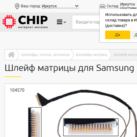
Иркутск
Ваш город:
Иркутск
Склад:
(доставк
Использовать дл
склад товара в И
(доставка)?
Да
Д
Только до
Шлейфы, платы, антенны
Шлейфы матриц
Шлейф матри
Шлейф матрицы для Samsung 
104570