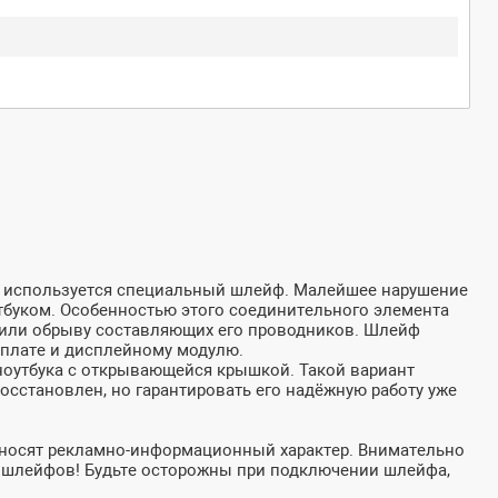
й используется специальный шлейф. Малейшее нарушение
утбуком. Особенностью этого соединительного элемента
и или обрыву составляющих его проводников. Шлейф
 плате и дисплейному модулю.
ноутбука с открывающейся крышкой. Такой вариант
сстановлен, но гарантировать его надёжную работу уже
 носят рекламно-информационный характер. Внимательно
ых шлейфов! Будьте осторожны при подключении шлейфа,