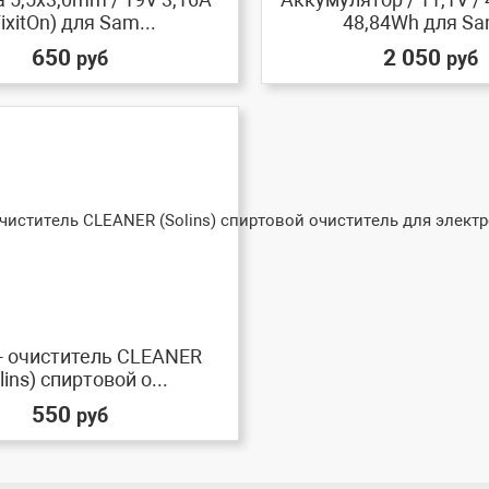
FixitOn) для Sam...
48,84Wh для Sa
650
2 050
руб
руб
- очиститель CLEANER
lins) спиртовой о...
550
руб