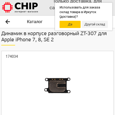
Только доставка, для
самовывоза выбирайте
Использовать для заказа
склад товара в Иркутск
другой склад!
(доставка)?
Каталог
Да
Другой склад
Динамик в корпусе разговорный ZT-307 для
Apple iPhone 7, 8, SE 2
174034