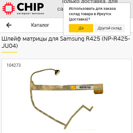
Только доставка, для
самовывоза выбирайте
Использовать для заказа
склад товара в Иркутск
другой склад!
(доставка)?
Каталог
Да
Другой склад
Шлейф матрицы для Samsung R425 (NP-R425-
JU04)
104273