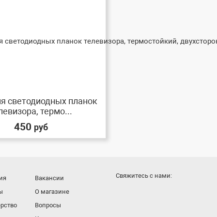
ля светодиодных планок
левизора, термо...
450
руб
Cвяжитесь с нами:
ия
Вакансии
ы
О магазине
рство
Вопросы