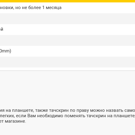
новки, но не более 1 месяца
ой
00mm)
я на планшете, также тачскрин по праву можно назвать сам
из легких, если Вам необходимо поменять тачскрин на планшет
ет магазине.