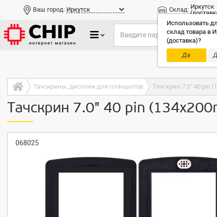
Иркутск
Ваш город:
Иркутск
Склад:
(доставк
Использовать дл
склад товара в И
(доставка)?
Да
Д
Только до
Тачскрины, дисплеи для планшетов
Тачскрин 7.0" 40 pin
Тачскрин 7.0" 40 pin (134x2
068025