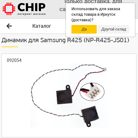
Только доставка, для
самовывоза выбирайте
Использовать для заказа
склад товара в Иркутск
другой склад!
(доставка)?
Каталог
Да
Другой склад
Динамик для Samsung R425 (NP-R425-JS01)
092054