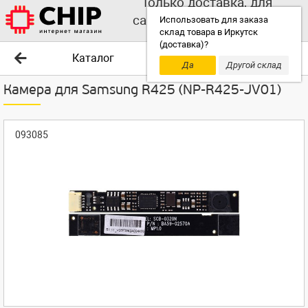
Только доставка, для
самовывоза выбирайте
Использовать для заказа
склад товара в Иркутск
другой склад!
(доставка)?
Каталог
Да
Другой склад
Камера для Samsung R425 (NP-R425-JV01)
093085