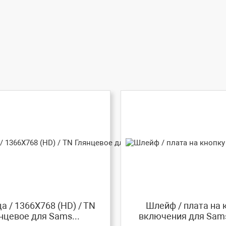
а / 1366X768 (HD) / TN
Шлейф / плата на 
нцевое для Sams...
включения для Sams