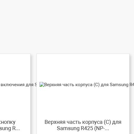
кнопку
Верхняя часть корпуса (C) для
ung R...
Samsung R425 (NP-...