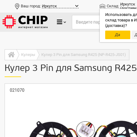
Иркутск
Ваш город:
Иркутск
Склад:
(доставк
Использовать дл
склад товара в И
(доставка)?
Да
Д
Только до
Кулеры
Кулер 3 Pin для Samsung R425 (NP-R425-JS01)
Кулер 3 Pin для Samsung R425
021070